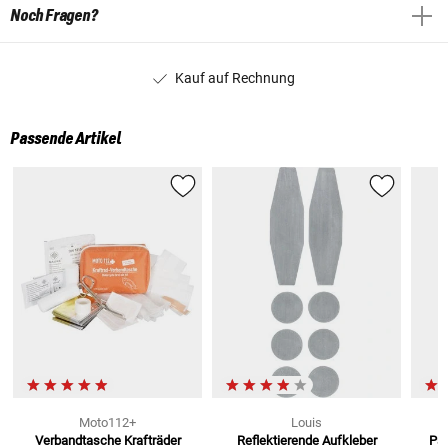
Noch Fragen?
Kauf auf Rechnung
Passende Artikel
Moto112+
Louis
Verbandtasche Krafträder
Reflektierende Aufkleber
Pan