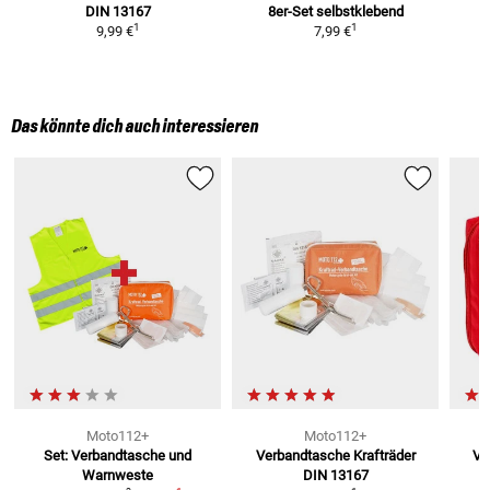
DIN 13167
8er-Set
selbstklebend
1
1
9,99 €
7,99 €
Das könnte dich auch interessieren
Moto112+
Moto112+
Set: Verbandtasche und
Verbandtasche Krafträder
Ve
Warnweste
DIN 13167