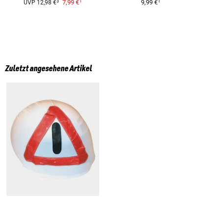
1
1
3
7,99 €
9,99 €
UVP
12,98 €
Zuletzt angesehene Artikel