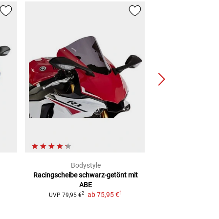
Bodystyle
Pui
Racingscheibe schwarz-getönt mit
Mini-Scheibe Cs1
ABE
Edit
1
ab
75,95 €
2
2
UVP
79,95 €
UVP
37,99 €