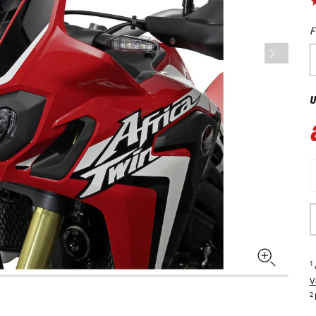
F
U
1
V
2