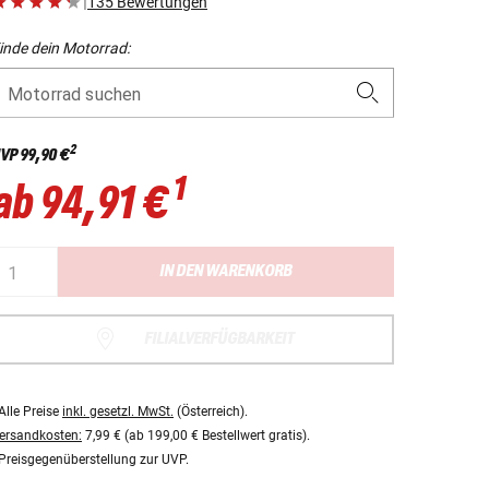
|
135 Bewertungen
inde dein Motorrad:
Motorrad suchen
2
VP
99,90 €
1
ab
94,91 €
IN DEN WARENKORB
FILIALVERFÜGBARKEIT
Alle Preise
inkl. gesetzl. MwSt.
(Österreich).
ersandkosten:
7,99 € (ab 199,00 € Bestellwert gratis).
Preisgegenüberstellung zur UVP.