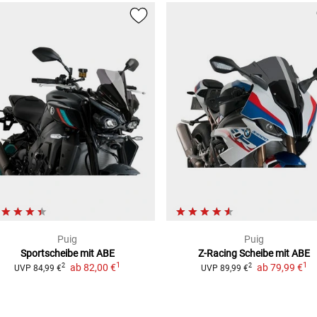
Puig
Puig
Sportscheibe mit ABE
Z-Racing Scheibe
mit ABE
1
1
ab
82,00 €
ab
79,99 €
2
2
UVP
84,99 €
UVP
89,99 €