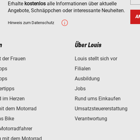
Erhalte
kostenlos
alle Informationen über aktuelle
Angebote, Schnäppchen oder interessante Neuheiten.
A
Hinweis zum Datenschutz
n
Über Louis
t der Frauen
Louis stellt sich vor
ipps
Filialen
ipps
Ausbildung
ertipps
Jobs
d im Herzen
Rund ums Einkaufen
mit dem Motorrad
Umsatzsteuererstattung
s Bike
Verantwortung
Motorradfahrer
 mit dem Motorrad