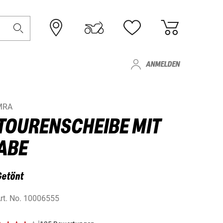
ANMELDEN
MRA
TOURENSCHEIBE MIT
ABE
Getönt
rt. No.
10006555