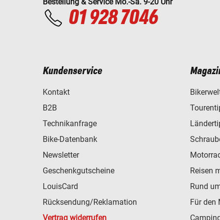
Bestellung & Service Mo.-Sa. 9-20 Uhr
01 928 7046
Kundenservice
Magazi
Kontakt
Bikerwel
B2B
Tourent
Technikanfrage
Ländert
Bike-Datenbank
Schraub
Newsletter
Motorra
Geschenkgutscheine
Reisen 
LouisCard
Rund um
Rücksendung/Reklamation
Für den 
Vertrag widerrufen
Camping