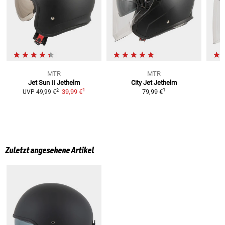
MTR
MTR
Jet Sun II
Jethelm
City Jet
Jethelm
1
1
2
39,99 €
79,99 €
UVP
49,99 €
Zuletzt angesehene Artikel