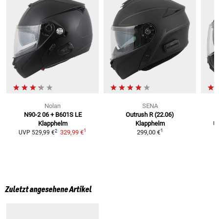
Nolan
SENA
N90-2 06 + B601S LE
Outrush R (22.06)
Klapphelm
Klapphelm
U
1
1
2
329,99 €
299,00 €
UVP
529,99 €
Zuletzt angesehene Artikel