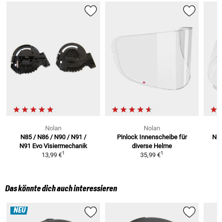
Nolan
Nolan
N85 / N86 / N90 / N91 /
Pinlock Innenscheibe für
N 9
N91 Evo
Visiermechanik
diverse Helme
1
1
13,99 €
35,99 €
Das könnte dich auch interessieren
NEU