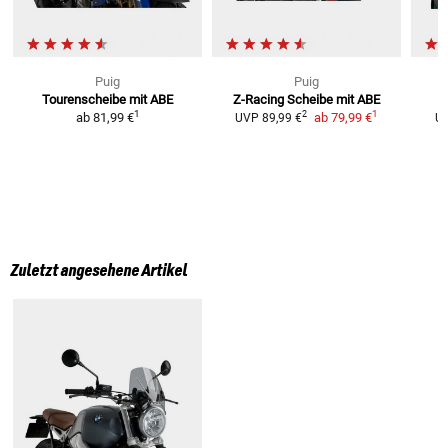
Puig
Puig
Tourenscheibe mit ABE
Z-Racing Scheibe
mit ABE
1
1
2
ab
81,99 €
ab
79,99 €
UVP
89,99 €
U
Zuletzt angesehene Artikel