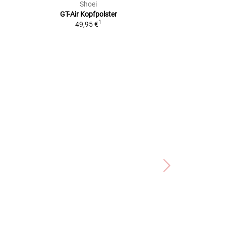
Shoei
Sho
GT-Air
Kopfpolster
Neotec 3
Wange
1
49,95 €
59,95