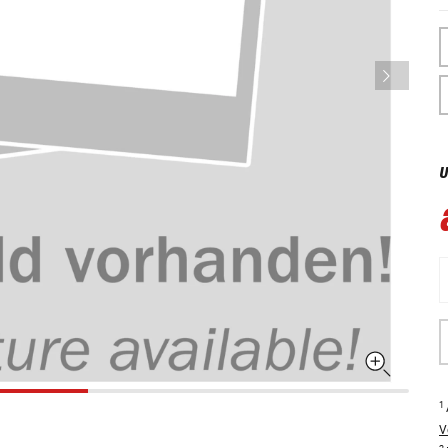
U
1
V