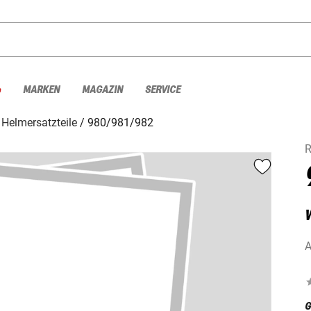
%
MARKEN
MAGAZIN
SERVICE
Helmersatzteile
980/981/982
A
G