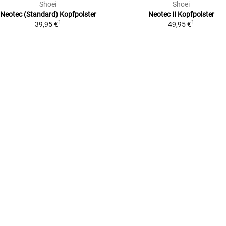
Shoei
Shoei
Neotec (Standard)
Kopfpolster
Neotec II
Kopfpolster
1
1
39,95 €
49,95 €