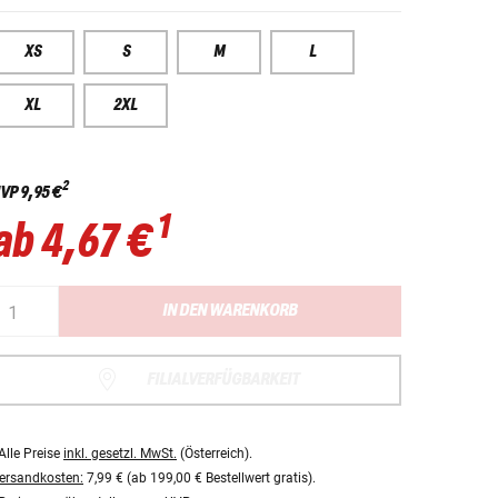
XS
S
M
L
XL
2XL
2
VP
9,95 €
1
ab
4,67 €
IN DEN WARENKORB
FILIALVERFÜGBARKEIT
Alle Preise
inkl. gesetzl. MwSt.
(Österreich).
ersandkosten:
7,99 € (ab 199,00 € Bestellwert gratis).