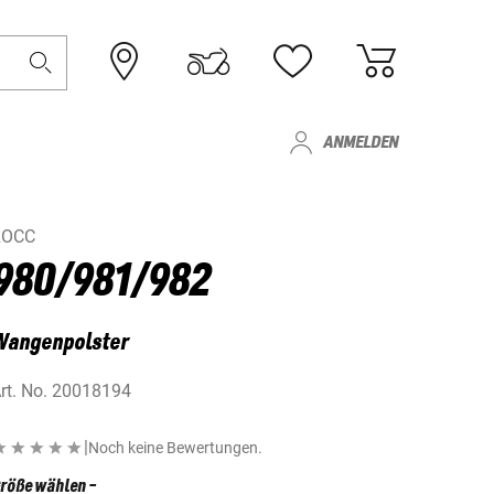
ANMELDEN
ROCC
980/981/982
Wangenpolster
rt. No.
20018194
|
Noch keine Bewertungen.
röße wählen
-