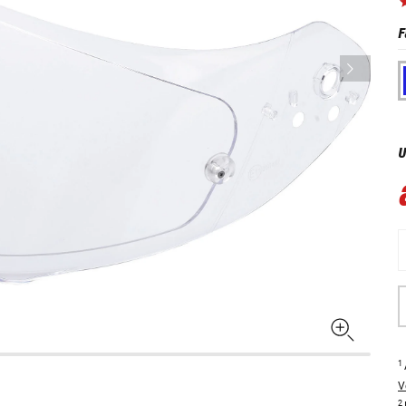
F
U
1
V
2