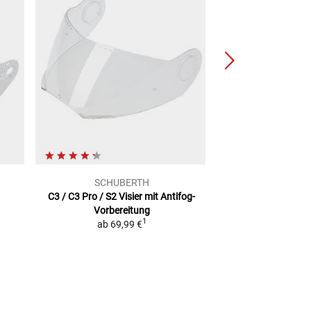
SCHUBERTH
Pinl
C3 / C3 Pro / S2
Visier mit Antifog-
C5/E2/S3/Conce
Vorbereitung
39,99
1
ab
69,99 €