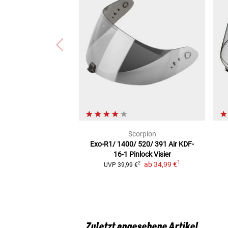
Scorpion
Exo-R1/ 1400/ 520/ 391 Air KDF-
16-1
Pinlock Visier
1
ab
34,99 €
2
UVP
39,99 €
Zuletzt angesehene Artikel