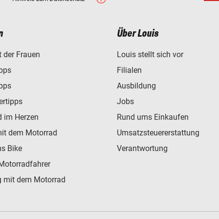
n
Über Louis
t der Frauen
Louis stellt sich vor
ipps
Filialen
ipps
Ausbildung
ertipps
Jobs
d im Herzen
Rund ums Einkaufen
mit dem Motorrad
Umsatzsteuererstattung
s Bike
Verantwortung
Motorradfahrer
 mit dem Motorrad