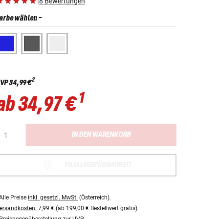
|
8 Bewertungen
arbe wählen
-
2
VP
34,99 €
1
ab
34,97 €
IN DEN WARENKORB
FILIALVERFÜGBARKEIT
Alle Preise
inkl. gesetzl. MwSt.
(Österreich).
ersandkosten:
7,99 € (ab 199,00 € Bestellwert gratis).