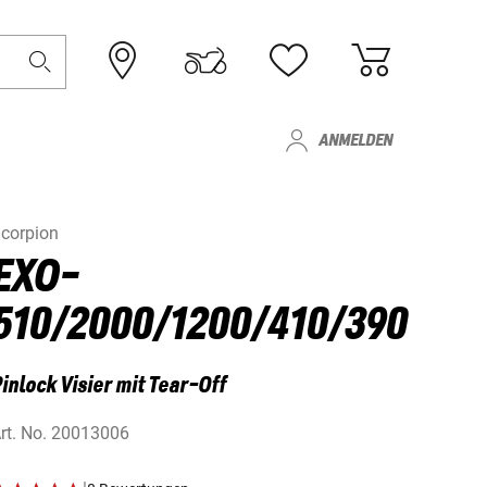
ANMELDEN
corpion
EXO-
510/2000/1200/410/390
inlock Visier mit Tear-Off
rt. No.
20013006