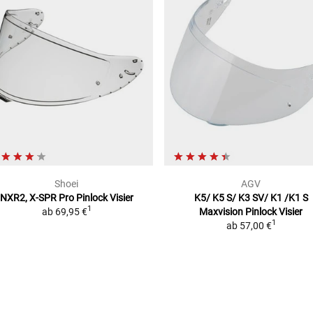
Shoei
AGV
NXR2, X-SPR Pro
Pinlock Visier
K5/ K5 S/ K3 SV/ K1 /K1 S
1
ab
69,95 €
Maxvision
Pinlock Visier
1
ab
57,00 €