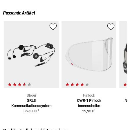
Passende Artikel
Shoei
Pinlock
SRL3
CWR-1
Pinlock
Neo
Kommunikationssystem
Innenscheibe
1
1
369,00 €
29,95 €