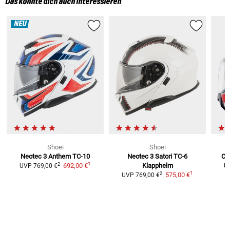
Das könnte dich auch interessieren
NEU
Shoei
Shoei
Neotec 3 Anthem TC-10
Neotec 3 Satori TC-6
Co
1
2
692,00 €
Klapphelm
UVP
769,00 €
U
1
2
575,00 €
UVP
769,00 €