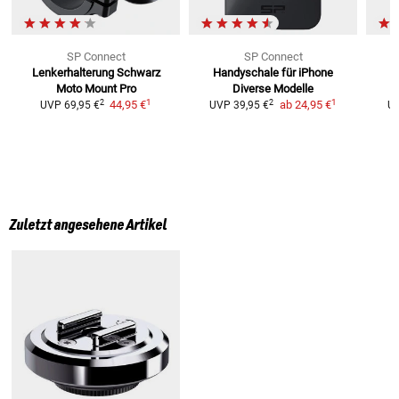
SP Connect
SP Connect
Lenkerhalterung Schwarz
Handyschale für iPhone
Moto Mount Pro
Diverse Modelle
1
1
2
2
44,95 €
ab
24,95 €
UVP
69,95 €
UVP
39,95 €
U
Zuletzt angesehene Artikel