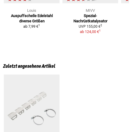
Louis
MIVV
Auspuffschelle Edelstahl
Spezial-
H
diverse Größen
Nachrüstkatalysator
1
2
ab
7,99 €
UVP
155,00 €
1
ab
124,00 €
Zuletzt angesehene Artikel