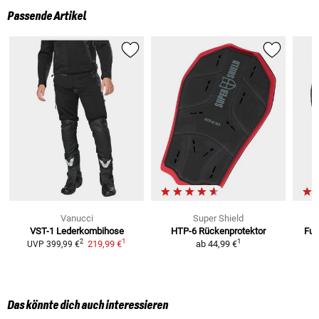
Passende Artikel
Vanucci
Super Shield
VST-1
Lederkombihose
HTP-6
Rückenprotektor
Ful
1
1
2
219,99 €
ab
44,99 €
UVP
399,99 €
Das könnte dich auch interessieren