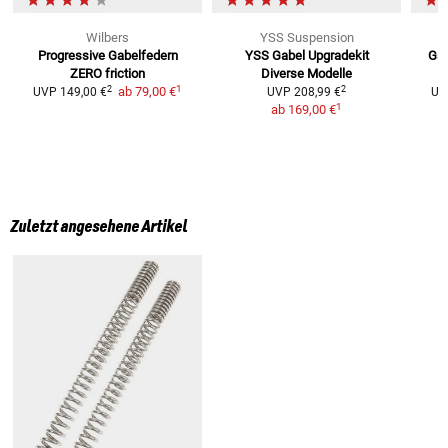
Wilbers
YSS Suspension
Progressive Gabelfedern
YSS Gabel Upgradekit
Gab
ZERO friction
Diverse Modelle
1
2
2
ab
79,00 €
UVP
149,00 €
UVP
208,99 €
UV
1
ab
169,00 €
Zuletzt angesehene Artikel