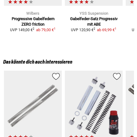
Wilbers
YSS Suspension
Progressive Gabelfedern
Gabelfeder-Satz
Progressiv
ZERO friction
mit ABE
1
1
2
2
ab
79,00 €
ab
69,99 €
UVP
149,00 €
UVP
120,90 €
UV
Das könnte dich auch interessieren