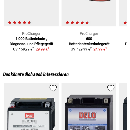
ProCharger
ProCharger
1.000
Batterielade-,
600
Diagnose- und Pflegegerät
Batteriesteckerladegerät
Di
1
1
2
2
29,99 €
24,99 €
UVP
59,99 €
UVP
29,99 €
Das könnte dich auch interessieren