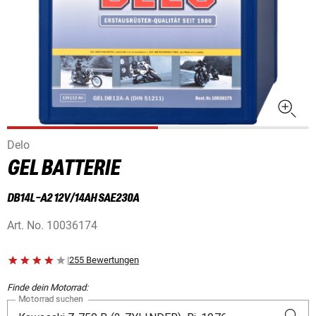
Delo
GEL BATTERIE
DB14L-A2 12V/14AH SAE230A
Art. No.
10036174
|
255 Bewertungen
Finde dein Motorrad:
Motorrad suchen