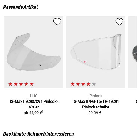
Passende Artikel
HJC
Pinlock
IS-Max II/C90/C91
Pinlock-
IS-Max II/FG-15/TR-1/C91
C9
Visier
Pinlockscheibe
1
1
ab
44,99 €
29,99 €
Das könnte dich auch interessieren