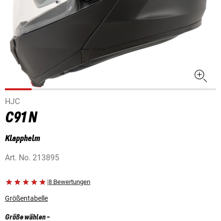
HJC
C91 N
Klapphelm
Art. No.
213895
|
8 Bewertungen
Größentabelle
Größe wählen
-