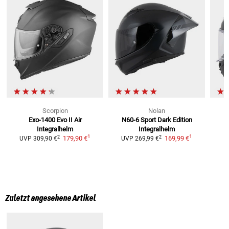
Scorpion
Nolan
Exo-1400 Evo II Air
N60-6 Sport Dark Edition
Integralhelm
Integralhelm
U
1
1
2
2
179,90 €
169,99 €
UVP
309,90 €
UVP
269,99 €
Zuletzt angesehene Artikel