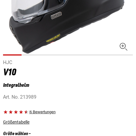
HJC
V10
Integralhelm
Art. No.
213989
|
6 Bewertungen
Größentabelle
Größe wählen
-