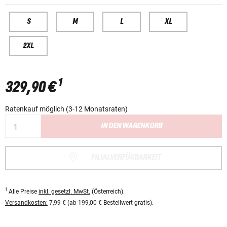
S
M
L
XL
2XL
1
329,90 €
Ratenkauf möglich (3-12 Monatsraten)
IN DEN WARENKORB
FILIALVERFÜGBARKEIT
1
Alle Preise
inkl. gesetzl. MwSt.
(Österreich).
Versandkosten:
7,99 € (ab 199,00 € Bestellwert gratis).