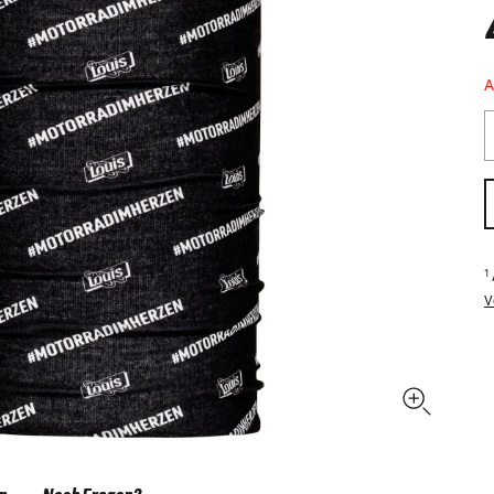
A
1
V