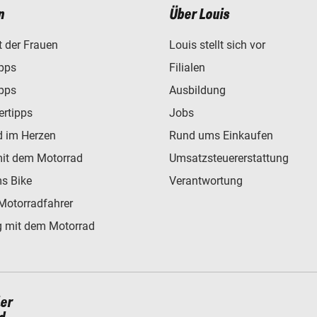
n
Über Louis
t der Frauen
Louis stellt sich vor
ipps
Filialen
ipps
Ausbildung
ertipps
Jobs
d im Herzen
Rund ums Einkaufen
mit dem Motorrad
Umsatzsteuererstattung
s Bike
Verantwortung
Motorradfahrer
 mit dem Motorrad
ler