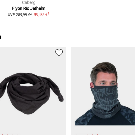
Caberg
Flyon Rio
Jethelm
1
99,97 €
2
UVP
289,99 €
n