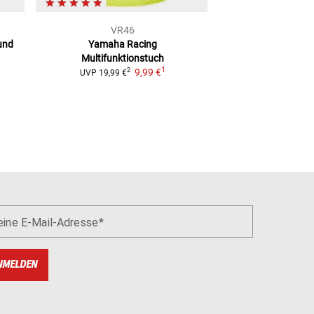
VR46
Bran
und
Yamaha Racing
Multifunkt
Multifunktionstuch
2
UVP
7,49 €
1
9,99 €
2
UVP
19,99 €
eine E-Mail-Adresse
NMELDEN