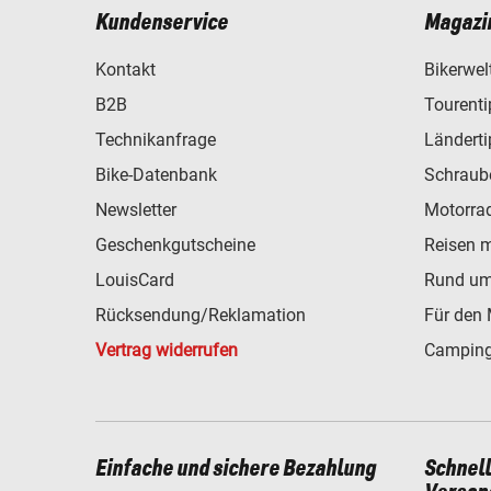
Kundenservice
Magazi
Kontakt
Bikerwel
B2B
Tourent
Technikanfrage
Ländert
Bike-Datenbank
Schraub
Newsletter
Motorra
Geschenkgutscheine
Reisen 
LouisCard
Rund um
Rücksendung/Reklamation
Für den 
Vertrag widerrufen
Camping
Einfache und sichere Bezahlung
Schnel